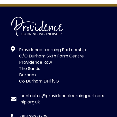
Providence Learning Partnership
C/O Durham Sixth Form Centre
Providence Row
The Sands
Durham
Co Durham DH1 1SG
contactus@providencelearningpartners
hip.org.uk
0191 383 0708